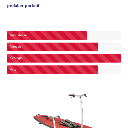
pédalier portatif
.
Robustesse
Vitesse
Écologie
Prix