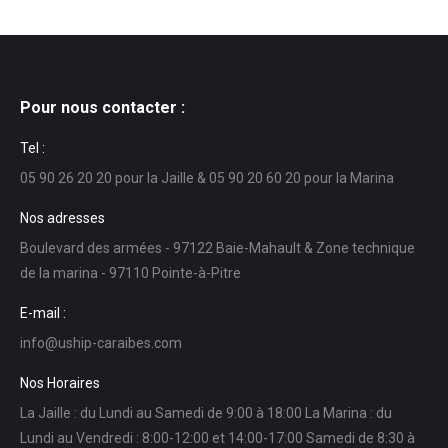
Pour nous contacter :
Tel :
05 90 26 20 20 pour la Jaille & 05 90 20 60 20 pour la Marina
Nos adresses
Boulevard des armées - 97122 Baie-Mahault & Zone technique
de la marina - 97110 Pointe-à-Pitre
E-mail :
info@uship-caraibes.com
Nos Horaires
La Jaille : du Lundi au Samedi de 9:00 à 18:00 La Marina : du
Lundi au Vendredi : 8:00-12:00 et 14:00-17:00 Samedi de 8:30 à